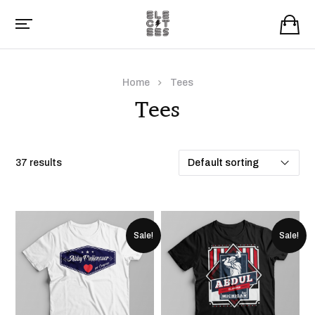
Home
Tees
Tees
37 results
Sale!
Sale!